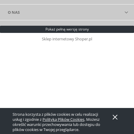
O NAS
Pokaż pełną wersję strony
Sklep internetowy Shoper.pl
Strona korzysta z plików cookies w celu realizacji
usług i zgodnie z
Polityką Plików Cookies
. Możesz
określić warunki przechowywania lub dostępu do
plików cookies w Twojej przeglądarce.