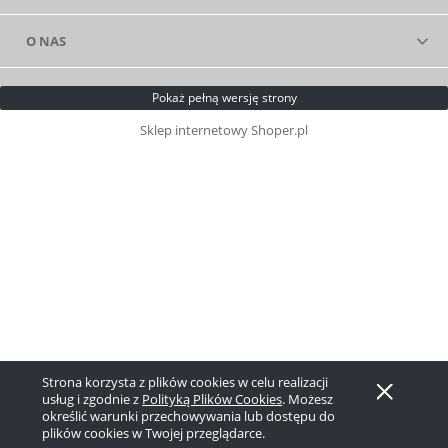
O NAS
Pokaż pełną wersję strony
Sklep internetowy Shoper.pl
Strona korzysta z plików cookies w celu realizacji
usług i zgodnie z
Polityką Plików Cookies
. Możesz
określić warunki przechowywania lub dostępu do
plików cookies w Twojej przeglądarce.