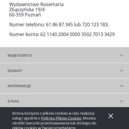
Wydawnictwo Rosemaria
Zbąszyńska 19/4
60-359 Poznań
Numer telefonu:
61 86 87 345
lub
720 123 183
.
Numer konta: 62 1140 2004 0000 3502 7013 3429
MOJE KONTO
ZASADY
INFORMACJE
O NAS
Strona korzysta z plików cookies w celu realizacji
Pokaż pełną wersję strony
usług i zgodnie z
Polityką Plików Cookies
. Możesz
określić warunki przechowywania lub dostępu do
Sklep internetowy Shoper.pl
plików cookies w Twojej przeglądarce.