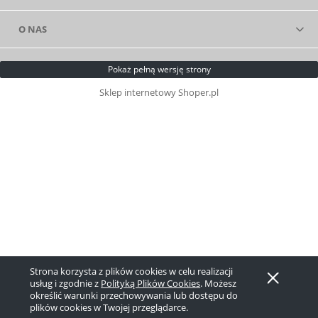
O NAS
Pokaż pełną wersję strony
Sklep internetowy Shoper.pl
Strona korzysta z plików cookies w celu realizacji
usług i zgodnie z
Polityką Plików Cookies
. Możesz
określić warunki przechowywania lub dostępu do
plików cookies w Twojej przeglądarce.