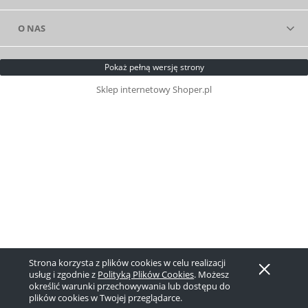
O NAS
Pokaż pełną wersję strony
Sklep internetowy Shoper.pl
Strona korzysta z plików cookies w celu realizacji
usług i zgodnie z
Polityką Plików Cookies
. Możesz
określić warunki przechowywania lub dostępu do
plików cookies w Twojej przeglądarce.