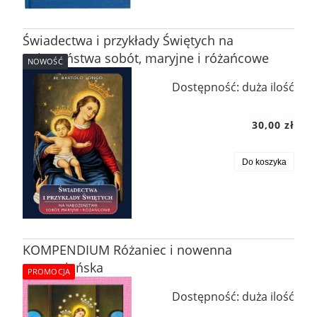
Świadectwa i przykłady Świętych na
nabożeństwa sobót, maryjne i różańcowe
NOWOŚĆ
Dostępność:
duża ilość
30,00 zł
Do koszyka
KOMPENDIUM Różaniec i nowenna
pompejańska
PROMOCJA
Dostępność:
duża ilość