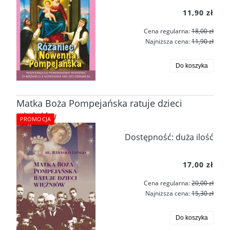
11,90 zł
Cena regularna:
18,00 zł
Najniższa cena:
11,90 zł
Do koszyka
Matka Boża Pompejańska ratuje dzieci
więźniów
PROMOCJA
Dostępność:
duża ilość
17,00 zł
Cena regularna:
20,00 zł
Najniższa cena:
15,30 zł
Do koszyka