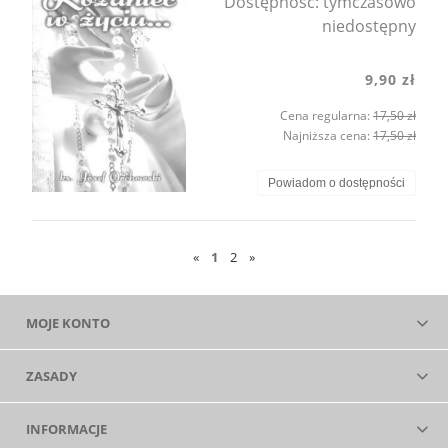
Dostępność:
tymczasowo
niedostępny
9,90 zł
Cena regularna:
17,50 zł
Najniższa cena:
17,50 zł
Powiadom o dostępności
«
1
2
»
MOJE KONTO
ZASADY
INFORMACJE