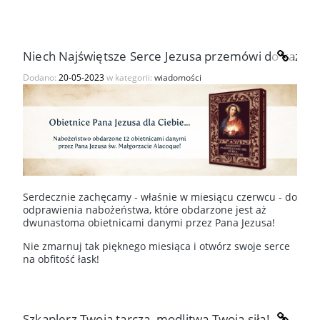
Niech Najświętsze Serce Jezusa przemówi do każde
Dodano:
20-05-2023
w kategorii:
wiadomości
Serdecznie zachęcamy - właśnie w miesiącu czerwcu - do
odprawienia nabożeństwa, które obdarzone jest aż
dwunastoma obietnicami danymi przez Pana Jezusa!
Nie zmarnuj tak pięknego miesiąca i otwórz swoje serce
na obfitość łask!
Szkaplerz Twoją tarczą, modlitwa Twoją siłą!